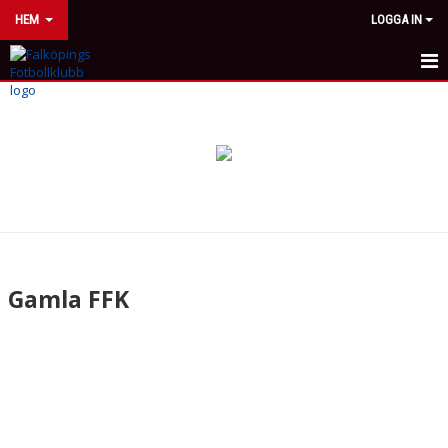
HEM
LOGGA IN
HEM
NYHETER
OM KLUBBEN
FFK-MODELLEN
MEDLEMSKAP
Gamla FFK
GAMLA FFK
DOKUMENT
BILDGALLERI
ANLÄGGNINGAR