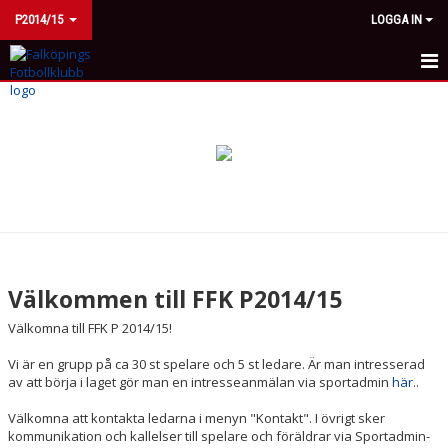
P2014/15
LOGGA IN
HEM
NYHETER
KALENDER
MATCHER
TRUPPEN
Välkommen till FFK P2014/15
BILDGALLERI
Välkomna till FFK P 2014/15!
DOKUMENT
Vi är en grupp på ca 30 st spelare och 5 st ledare. Är man intresserad
av att börja i laget gör man en intresseanmälan via sportadmin
här
..
KONTAKT
Välkomna att kontakta ledarna i menyn "Kontakt". I övrigt sker
kommunikation och kallelser till spelare och föräldrar via Sportadmin-