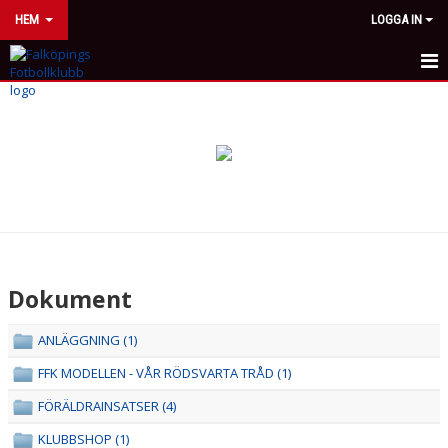
HEM
LOGGA IN
HEM
NYHETER
OM KLUBBEN
FFK-MODELLEN
MEDLEMSKAP
Dokument
GAMLA FFK
ANLÄGGNING (1)
DOKUMENT
FFK MODELLEN - VÅR RÖDSVARTA TRÅD (1)
BILDGALLERI
FÖRÄLDRAINSATSER (4)
KLUBBSHOP (1)
ANLÄGGNINGAR