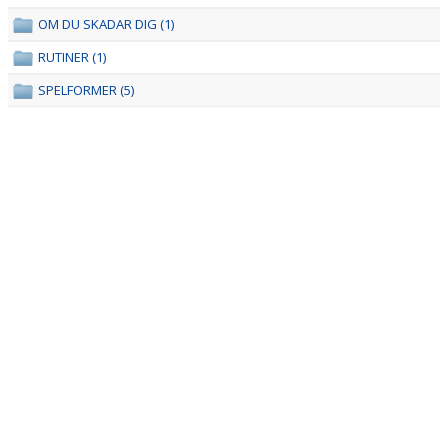
OM DU SKADAR DIG (1)
FFK KLUBBSHOP
RUTINER (1)
VÅRA LAG/TRÄNARE
SPELFORMER (5)
KALENDER
MATCHER
BOKA FESTVÅNING
SPÖKVANDRING PÅ MÖSSEBERG
SPONSORER
KONTAKT