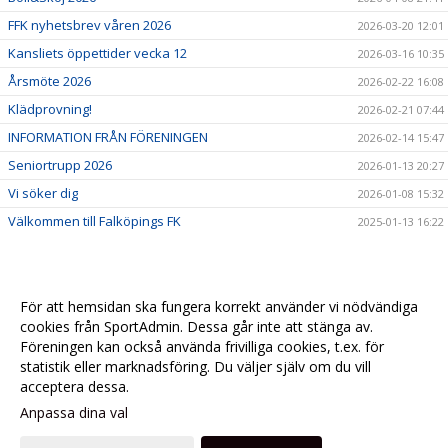
FFK nyhetsbrev våren 2026
2026-03-20 12:01
Kansliets öppettider vecka 12
2026-03-16 10:35
Årsmöte 2026
2026-02-22 16:08
Klädprovning!
2026-02-21 07:44
INFORMATION FRÅN FÖRENINGEN
2026-02-14 15:47
Seniortrupp 2026
2026-01-13 20:27
Vi söker dig
2026-01-08 15:32
Välkommen till Falköpings FK
2025-01-13 16:22
För att hemsidan ska fungera korrekt använder vi nödvändiga
cookies från SportAdmin. Dessa går inte att stänga av.
Föreningen kan också använda frivilliga cookies, t.ex. för
statistik eller marknadsföring. Du väljer själv om du vill
acceptera dessa.
Anpassa dina val
Cookie-
Gå till