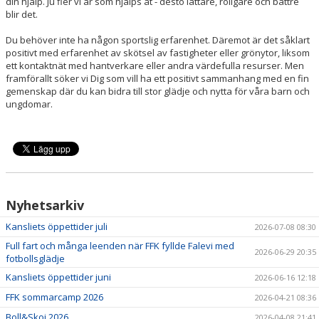
SPÖKVANDRING PÅ MÖSSEBERG
din hjälp. Ju fler vi är som hjälps åt - desto lättare, roligare och bättre
blir det.
SPONSORER
Du behöver inte ha någon sportslig erfarenhet. Däremot är det såklart
positivt med erfarenhet av skötsel av fastigheter eller grönytor, liksom
KONTAKT
ett kontaktnät med hantverkare eller andra värdefulla resurser. Men
framförallt söker vi Dig som vill ha ett positivt sammanhang med en fin
gemenskap där du kan bidra till stor glädje och nytta för våra barn och
ungdomar.
Nyhetsarkiv
Kansliets öppettider juli
2026-07-08 08:30
Full fart och många leenden när FFK fyllde Falevi med
2026-06-29 20:35
fotbollsglädje
Kansliets öppettider juni
2026-06-16 12:18
FFK sommarcamp 2026
2026-04-21 08:36
Boll&Skoj 2026
2026-04-08 21:41