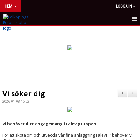
HEM
LOGGA IN
HEM
NYHETER
OM KLUBBEN
FFK-MODELLEN
VÅRA LAG/TRÄNARE
Vi söker dig
<
>
KALENDER
2026-01-08 15:32
MATCHER
Vi behöver ditt engagemang i Falevigruppen
BOKA FESTVÅNING
För att sköta om och utveckla vår fina anläggning Falevi IP behöver vi