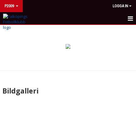
P2009
LOGGA IN
HEM
NYHETER
KALENDER
MATCHER
TRUPPEN
Bildgalleri
BILDGALLERI
DOKUMENT
KONTAKT