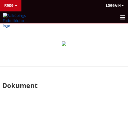
P2009
LOGGA IN
HEM
NYHETER
KALENDER
MATCHER
TRUPPEN
Dokument
BILDGALLERI
DOKUMENT
KONTAKT