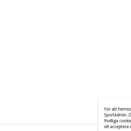
För att hemsi
SportAdmin. D
frivilliga cook
vill acceptera