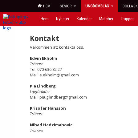
HEM
SENIOR
UNGDOMSLAG
BOLL&SK
Hem
Nyheter
Kalender
Matcher
Truppen
Kontakt
Välkommen att kontakta oss.
Edvin Ekholm
Tränare
Tel: 070-636 82 27
Mail: e.ekholm@gmail.com
Pia Lindberg
Lagförälder
Mail: pia.g.lindberg@gmail.com
Krisofer Hansson
Tränare
Nihad Hadzimahovic
Tränare