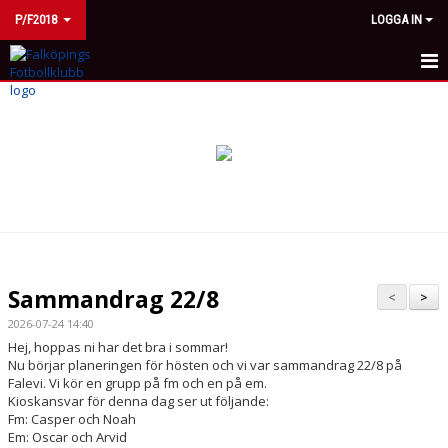
P/F2018
LOGGA IN
HEM
NYHETER
KALENDER
MATCHER
TRUPPEN
Sammandrag 22/8
<
>
BILDGALLERI
2026-07-24 14:40
Hej, hoppas ni har det bra i sommar!
DOKUMENT
Nu börjar planeringen för hösten och vi var sammandrag 22/8 på
Falevi. Vi kör en grupp på fm och en på em.
Kioskansvar för denna dag ser ut följande:
KONTAKT
Fm: Casper och Noah
Em: Oscar och Arvid