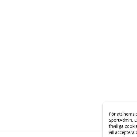
För att hemsi
SportAdmin. D
frivilliga cook
vill acceptera