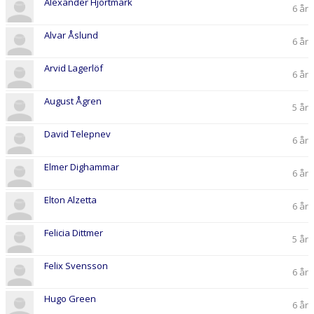
Alexander Hjortmark
6 år
Alvar Åslund
6 år
Arvid Lagerlöf
6 år
August Ågren
5 år
David Telepnev
6 år
Elmer Dighammar
6 år
Elton Alzetta
6 år
Felicia Dittmer
5 år
Felix Svensson
6 år
Hugo Green
6 år