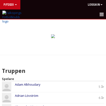
P/F2020
LOGGA IN
HEM
NYHETER
KALENDER
MATCHER
TRUPPEN
Truppen
BILDGALLERI
Spelare
Adam Alkhoudary
DOKUMENT
5 år
KONTAKT
Adrian Lövström
6 år