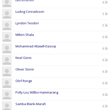
Leo Elfström
6 år
Ludvig Conradsson
5 år
Lyndon Teodori
5 år
Milton Shala
6 år
Mohammad Altawill-Dasoqi
6 år
Noel Gönic
6 år
Oliver Storm
6 år
Olof Ronge
6 år
Polly-Lou Willbo-Hammaräng
6 år
Samba Blank-Marah
6 år