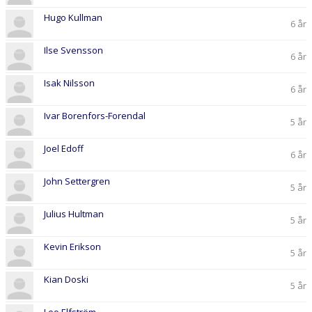
Hugo Kullman
6 år
Ilse Svensson
6 år
Isak Nilsson
6 år
Ivar Borenfors-Forendal
5 år
Joel Edoff
6 år
John Settergren
5 år
Julius Hultman
5 år
Kevin Erikson
5 år
Kian Doski
5 år