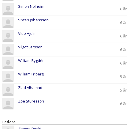
Simon Nolheim
6 år
Sixten Johansson
6 år
Vide Hjelm
6 år
Vilgot Larsson
6 år
William Bygdén
6 år
William Friberg
5 år
Ziad Alhamad
5 år
Zoë Sturesson
6 år
Ledare
Ahmed Doski