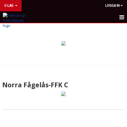
C-LAG
LOGGA IN
HEM
NYHETER
KALENDER
MATCHER
TRUPPEN
Norra Fågelås-FFK C
BILDGALLERI
DOKUMENT
KONTAKT