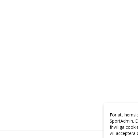
För att hemsi
SportAdmin. D
frivilliga cook
vill acceptera