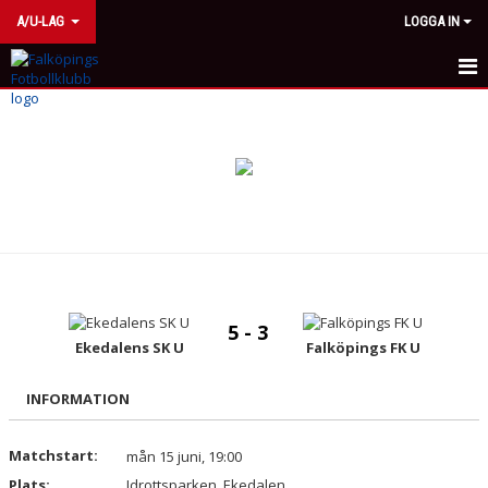
A/U-LAG
LOGGA IN
HEM
NYHETER
KALENDER
MATCHER
TRUPPEN
5 - 3
BILDGALLERI
Ekedalens SK U
Falköpings FK U
KONTAKT
INFORMATION
Matchstart:
mån 15 juni, 19:00
Plats:
Idrottsparken, Ekedalen