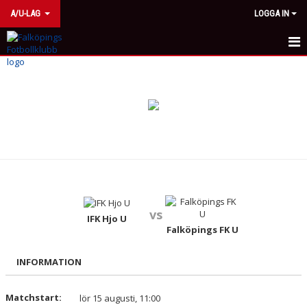
A/U-LAG
LOGGA IN
HEM
NYHETER
KALENDER
MATCHER
TRUPPEN
vs
BILDGALLERI
IFK Hjo U
Falköpings FK U
KONTAKT
INFORMATION
Matchstart:
lör 15 augusti, 11:00