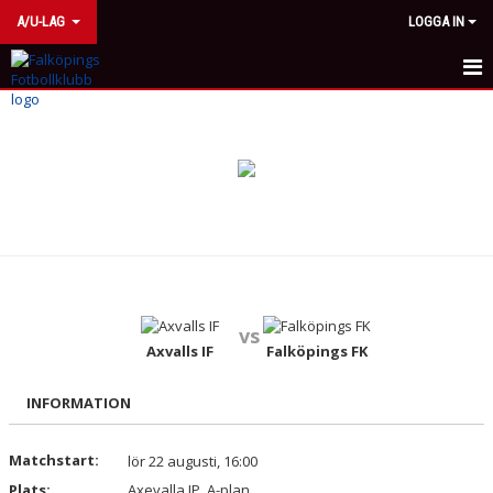
A/U-LAG
LOGGA IN
HEM
NYHETER
KALENDER
MATCHER
TRUPPEN
vs
BILDGALLERI
Axvalls IF
Falköpings FK
KONTAKT
INFORMATION
Matchstart:
lör 22 augusti, 16:00
Plats:
Axevalla IP, A-plan