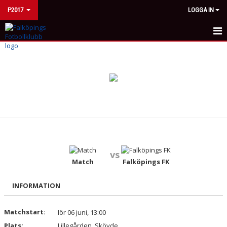
P2017
LOGGA IN
HEM
NYHETER
KALENDER
MATCHER
TRUPPEN
vs
BILDGALLERI
Match
Falköpings FK
DOKUMENT
INFORMATION
KONTAKT
Matchstart:
lör 06 juni, 13:00
Plats:
Lillegården, Skövde