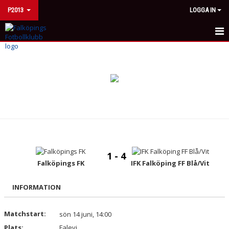
P2013
LOGGA IN
HEM
NYHETER
KALENDER
MATCHER
TRUPPEN
1 - 4
BILDGALLERI
Falköpings FK
IFK Falköping FF Blå/Vit
DOKUMENT
INFORMATION
KONTAKT
Matchstart:
sön 14 juni, 14:00
Plats:
Falevi