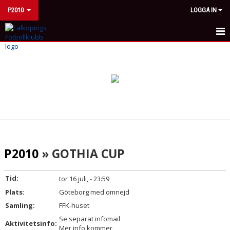
P2010
LOGGA IN
HEM
NYHETER
KALENDER
MATCHER
TRUPPEN
P2010
» GOTHIA CUP
BILDGALLERI
Tid:
tor 16 juli, - 23:59
DOKUMENT
Plats:
Göteborg med omnejd
Samling:
FFK-huset
KONTAKT
Se separat infomail
Aktivitetsinfo:
Mer info kommer