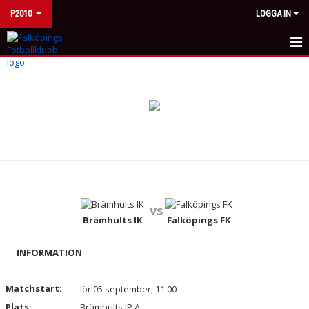
P2010
LOGGA IN
HEM
NYHETER
KALENDER
MATCHER
TRUPPEN
vs
BILDGALLERI
Brämhults IK
Falköpings FK
DOKUMENT
INFORMATION
KONTAKT
Matchstart:
lör 05 september, 11:00
Plats:
Brämhults IP A