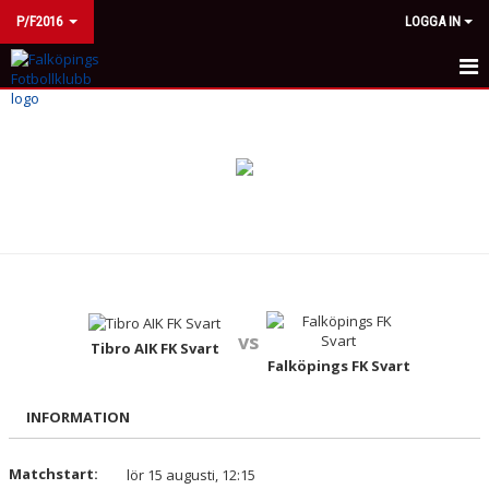
P/F2016
LOGGA IN
HEM
KALENDER
MATCHER
TRUPPEN
KONTAKT
vs
Tibro AIK FK Svart
Falköpings FK Svart
INFORMATION
Matchstart:
lör 15 augusti, 12:15