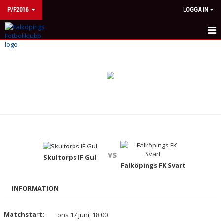
P/F2016
LOGGA IN
HEM
KALENDER
MATCHER
TRUPPEN
KONTAKT
vs
Skultorps IF Gul
Falköpings FK Svart
INFORMATION
Matchstart:
ons 17 juni, 18:00