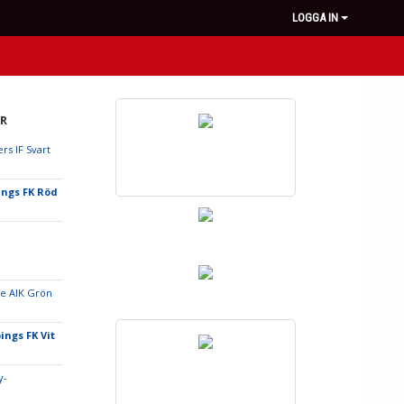
LOGGA IN
R
rs IF Svart
ings FK Röd
e AIK Grön
ings FK Vit
y-