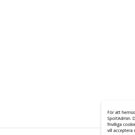
För att hemsi
SportAdmin. D
frivilliga cook
vill acceptera