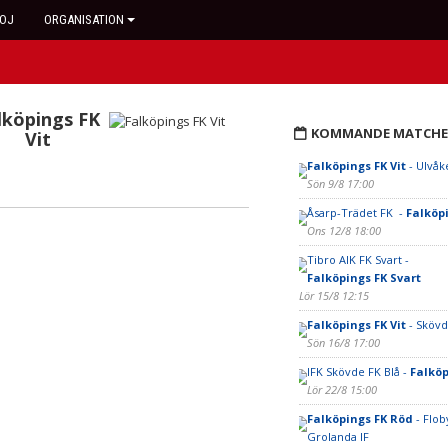
OJ
ORGANISATION
lköpings FK
KOMMANDE MATCHE
Vit
Falköpings FK Vit
- Ulvåke
Sön 9/8 17:00
Åsarp-Trädet FK -
Falköp
Ons 12/8 18:00
Tibro AIK FK Svart -
Falköpings FK Svart
Lör 15/8 12:15
Falköpings FK Vit
- Skövd
Sön 16/8 17:00
IFK Skövde FK Blå -
Falköp
Lör 22/8 15:00
Falköpings FK Röd
- Flob
Grolanda IF