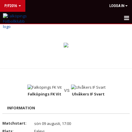
P/F2016
LOGGA IN
HEM
KALENDER
MATCHER
TRUPPEN
KONTAKT
vs
Falköpings FK Vit
Ulvåkers IF Svart
INFORMATION
Matchstart:
sön 09 augusti, 17:00
Plats:
Falevi