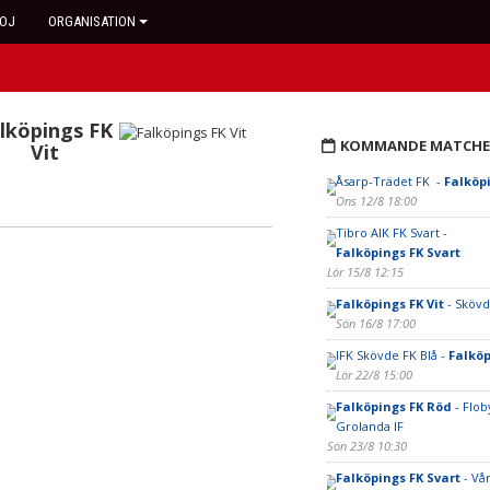
OJ
ORGANISATION
lköpings FK
KOMMANDE MATCHE
Vit
Åsarp-Trädet FK -
Falköp
Ons 12/8 18:00
Tibro AIK FK Svart -
Falköpings FK Svart
Lör 15/8 12:15
Falköpings FK Vit
- Skövd
Sön 16/8 17:00
IFK Skövde FK Blå -
Falköp
Lör 22/8 15:00
Falköpings FK Röd
- Flob
Grolanda IF
Sön 23/8 10:30
Falköpings FK Svart
- Vå