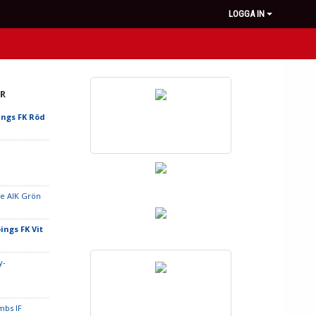
LOGGA IN
R
ings FK Röd
e AIK Grön
ings FK Vit
y-
mbs IF