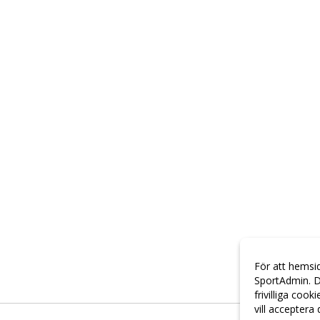
För att hemsi
SportAdmin. D
frivilliga cook
vill acceptera